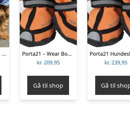
Bandana / – Blå m. hvide prikker
Porta21 – Wear Boots – Orange – Xxl
kr.
209,95
kr.
239,95
Gå til shop
Gå til sho