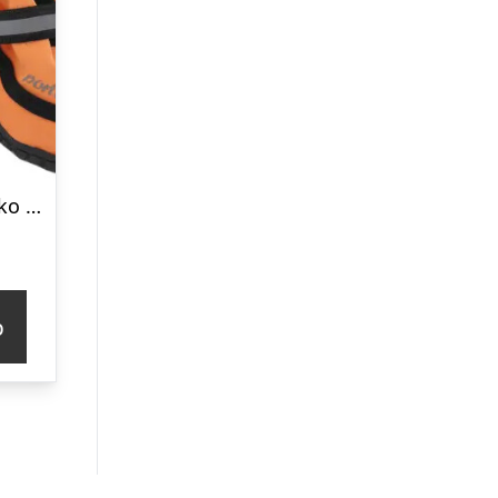
Porta21 Hundesko – Orange – S
p