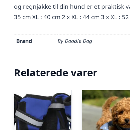
og regnjakke til din hund er et praktisk 
35 cm XL : 40 cm 2 x XL : 44 cm 3 x XL : 52
Brand
By Doodle Dog
Relaterede varer