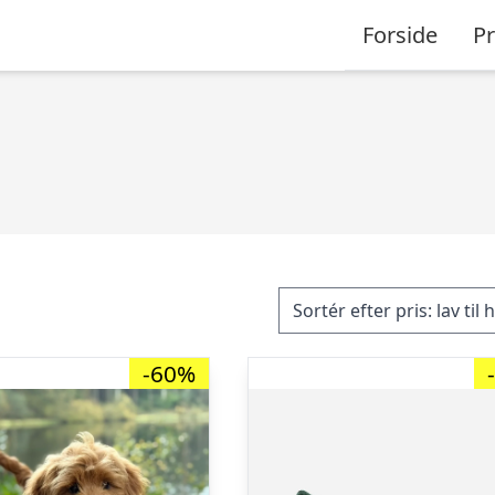
Forside
P
-60%