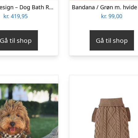
Danish Design – Dog Bath Robe Green 70cm
kr.
419,95
kr.
99,00
Gå til shop
Gå til shop