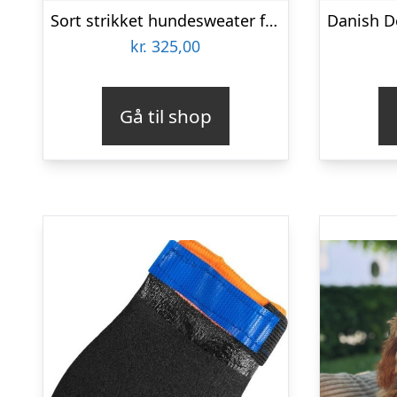
Sort strikket hundesweater fra Fashion Dog – art. 303
kr.
325,00
Gå til shop