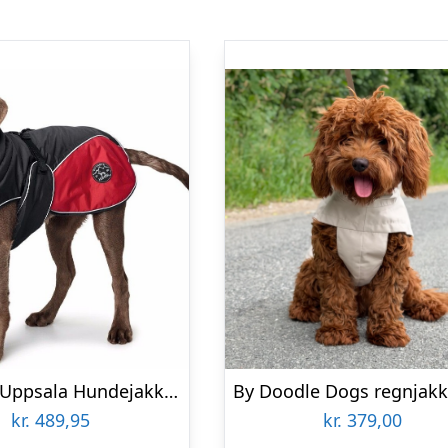
Hunter – Uppsala Hundejakke – Sort Rød – 45 Cm
kr.
489,95
kr.
379,00