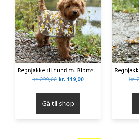
Regnjakke til hund m. Blomster / gul – XXL
Den
Den
kr.
299,00
kr.
119,00
kr.
2
oprindelige
aktuelle
pris
pris
Gå til shop
var:
er:
kr. 299,00.
kr. 119,00.