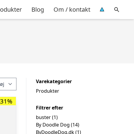
rodukter
Blog
Om / kontakt
Varekategorier
Produkter
-31%
Filtrer efter
buster
(1)
By Doodle Dog
(14)
ByDoodleDog.dk
(1)