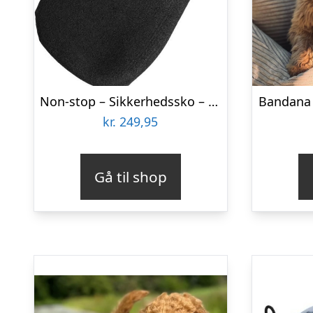
Non-stop – Sikkerhedssko – M – 4stk
Bandana 
kr.
249,95
Gå til shop