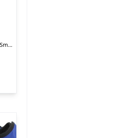
Hunde striktrøje / latte – Small