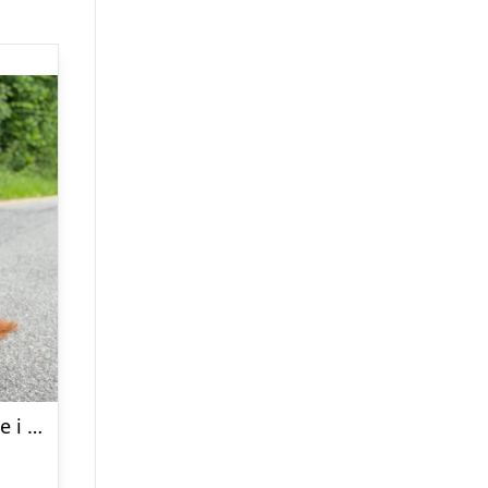
By Doodle Dogs regnjakke i beige – 1