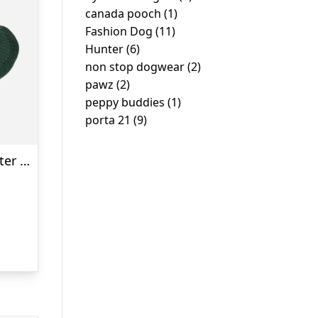
canada pooch
(1)
Fashion Dog
(11)
Hunter
(6)
non stop dogwear
(2)
pawz
(2)
peppy buddies
(1)
porta 21
(9)
Grøn strikket hundesweater fra Fashion Dog – art. 303
Den
ge
aktuelle
pris
er:
kr. 225,00.