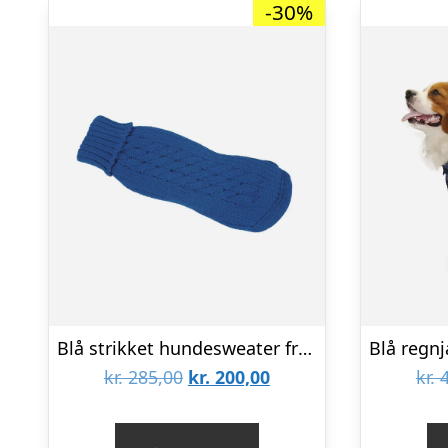
-30%
Blå strikket hundesweater fra Fashion Dog – art. 303
Den
Den
kr.
285,00
kr.
200,00
kr.
4
oprindelige
aktuelle
pris
pris