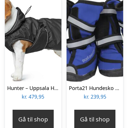
Hunter – Uppsala Hundejakke – Sort – 45 Cm
Porta21 Hundesko – Blå – Xs
kr.
479,95
kr.
239,95
Gå til shop
Gå til shop