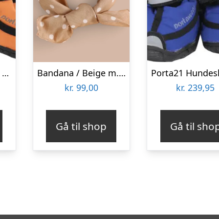
Porta21 Hundesko – Orange – L
Bandana / Beige m. hvide prikker
kr.
99,00
kr.
239,95
Gå til shop
Gå til sho