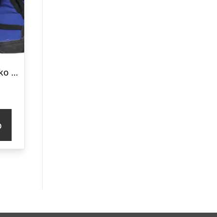
Porta21 Hundesko – Blå – Xs
p